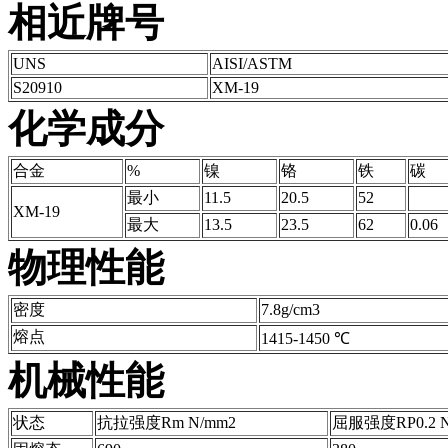
相近牌号
UNS
AISI/ASTM
S20910
XM-19
化学成分
合金
%
镍
铬
铁
碳
最小
11.5
20.5
52
XM-19
最大
13.5
23.5
62
0.06
物理性能
密度
7.8g/cm3
熔点
1415-1450 ℃
机械性能
状态
抗拉强度Rm N/mm2
屈服强度RP0.2 N