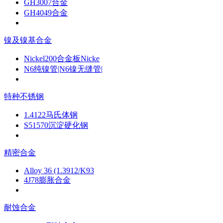
GH3007合金
GH4049合金
镍及镍基合金
Nickel200合金板Nicke
N6纯镍管|N6镍无缝管|
特种不锈钢
1.4122马氏体钢
S51570沉淀硬化钢
精密合金
Alloy 36 (1.3912/K93
4J78膨胀合金
耐蚀合金