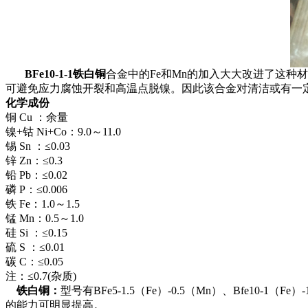
BFe10-1-1铁白铜
合金中的Fe和Mn的加入大大改进了这种材
可避免应力腐蚀开裂和高温点脱镍。因此该合金对清洁或有一
化学成份
铜 Cu ：余量
镍+钴 Ni+Co：9.0～11.0
锡 Sn ：≤0.03
锌 Zn：≤0.3
铅 Pb：≤0.02
磷 P：≤0.006
铁 Fe：1.0～1.5
锰 Mn：0.5～1.0
硅 Si ：≤0.15
硫 S ：≤0.01
碳 C：≤0.05
注：≤0.7(杂质)
铁白铜：
型号有BFe5-1.5（Fe）-0.5（Mn）、Bfe10
的能力可明显提高。