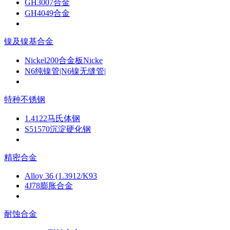
GH3007合金
GH4049合金
镍及镍基合金
Nickel200合金板Nicke
N6纯镍管|N6镍无缝管|
特种不锈钢
1.4122马氏体钢
S51570沉淀硬化钢
精密合金
Alloy 36 (1.3912/K93
4J78膨胀合金
耐蚀合金