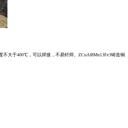
于400℃，可以焊接，不易钎焊。ZCuAl8Mn13Fe3铸造铜