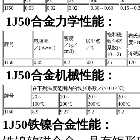
C≤
P≤
S≤
Mn
Si
1J50
0.03
0.02
0.02
0.30～0.60
0.15～0.
1J50合金
力学性能：
饱和磁
布氏
密度
电阻率
居里点
致伸缩
度HB
牌号
／(g／
／(μΩ•m )
／℃
系数(×
cm3)
冷硬
10一2)
1J50
0.45
8.2
500
25
170
1J50合金
机械性能：
在下列温度范围内的线胀系数／(×10-6/ ℃)
牌号
20～
20～
20～
20～
100℃
200℃
300℃
400℃
1J50
8.9
9.27
9.2
9.2
1J50铁镍合金性能：