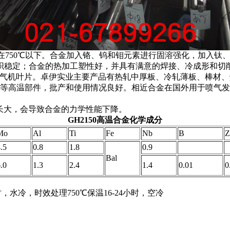
用温度在750℃以下。合金加入铬、钨和钼元素进行固溶强化，加
稳定；合金的热加工塑性好，并具有满意的焊接、冷成形和切削
压气机叶片。卓伊实业主要产品有热轧中厚板、冷轧薄板、棒材
等高温部件，批产和使用情况良好。相近合金在国外用于喷气发
集长大，会导致合金的力学性能下降。
GH2150高温合金化学成分
Mo
Al
Ti
Fe
Nb
B
Z
.5
0.8
1.8
0.9
Bal
.0
1.3
2.4
1.4
0.01
0
，水冷，时效处理750℃保温16-24小时，空冷