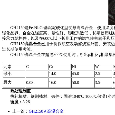
GH2150是Fe-Ni-Cr基沉淀硬化型变形高温合金，使
强化晶界。合金在强度高、塑性好、膨胀系数低，长期使用组织
接承力结构件，以及在600℃以下长期工作的燃气轮机转子和
GH2150高温合金
已用于制作航空发动燃烧室外套、安装边
过长期使用考验。
GH2150高温合金在超过800℃使用时，析出μ相及γ相聚
元素
C
Cr
Ni
W
最小
14.0
45.0
2.5
4
最大
0.08
16.0
50.0
3.5
6
热处理制度
热轧棒材、锻制棒材、锻件：固溶1040℃-1060℃保温1小时
密度：
8.26
上一篇：
GH2150Ａ高温合金