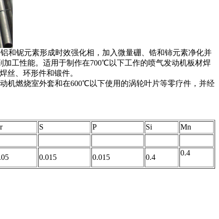
入钛、铝和铌元素形成时效强化相，加入微量硼、锆和铈元素净化并
加工性能。适用于制作在700℃以下工作的喷气发动机板材焊
、焊丝、环形件和锻件。
动机燃烧室外套和在600℃以下使用的涡轮叶片等零疗件，并经
r
S
P
Si
Mn
0.4
.05
0.015
0.015
0.4