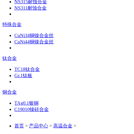
NS315耐蚀合金
NS311耐蚀合金
特殊合金
CuNi34铜镍合金丝
CuNi44铜镍合金丝
钛合金
TC18钛合金
Gr.1钛板
铜合金
TAg0.1银铜
C19010镍硅合金
首页
>
产品中心
>
高温合金
>