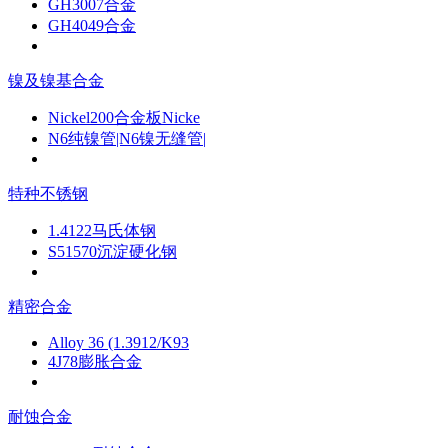
GH3007合金
GH4049合金
镍及镍基合金
Nickel200合金板Nicke
N6纯镍管|N6镍无缝管|
特种不锈钢
1.4122马氏体钢
S51570沉淀硬化钢
精密合金
Alloy 36 (1.3912/K93
4J78膨胀合金
耐蚀合金